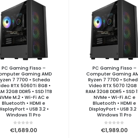
PC Gaming Fisso –
PC Gaming Fisso –
omputer Gaming AMD
Computer Gaming A
yzen 7 7700 • Scheda
Ryzen 7 7700 • Sche
ideo RTX 5060Ti 8GB •
Video RTX 5070 12GB 
M 32GB DDR5 • SSD 1TB
RAM 32GB DDR5 • SSD 1
NVMe M.2 • Wi-Fi AC e
NVMe • Wi-Fi AC e
Bluetooth • HDMI e
Bluetooth • HDMI e
DisplayPort • USB 3.2 •
DisplayPort • USB 3.2 
Windows 11 Pro
Windows 11 Pro
0
Su 5
0
Su 5
€
1,689.00
€
1,989.00