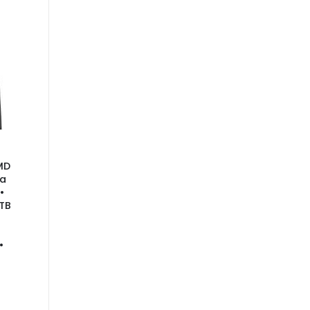
MD
da
•
TB
•