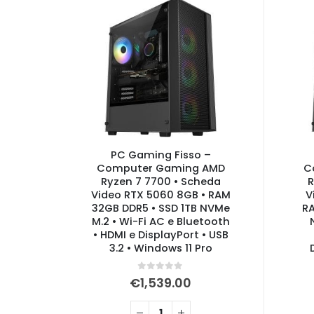
PC Gaming Fisso –
Computer Gaming AMD
C
Ryzen 7 7700 • Scheda
R
Video RTX 5060 8GB • RAM
V
32GB DDR5 • SSD 1TB NVMe
RA
M.2 • Wi-Fi AC e Bluetooth
• HDMI e DisplayPort • USB
3.2 • Windows 11 Pro
0
Su 5
€
1,539.00