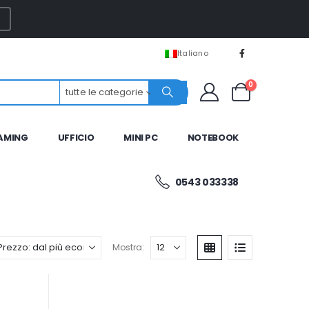
Italiano
0
tutte le categorie
AMING
UFFICIO
MINI PC
NOTEBOOK
0543 033338
Mostra: