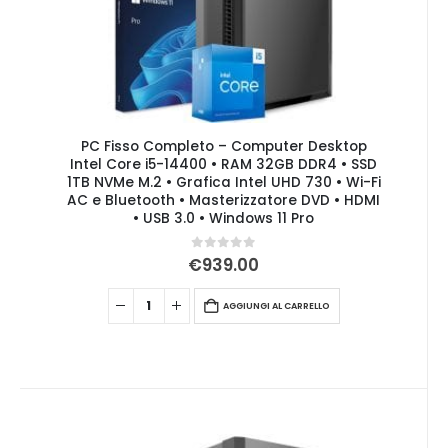
PC Fisso Completo – Computer Desktop
Intel Core i5-14400 • RAM 32GB DDR4 • SSD
1TB NVMe M.2 • Grafica Intel UHD 730 • Wi-Fi
AC e Bluetooth • Masterizzatore DVD • HDMI
• USB 3.0 • Windows 11 Pro
0
Su 5
€
939.00
AGGIUNGI AL CARRELLO