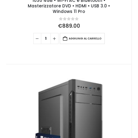
1030 4GB • Wi-Fi AC e Bluetooth •
Masterizzatore DVD • HDMI • USB 3.0 •
Windows 11 Pro
0
Su 5
€
889.00
AGGIUNGI AL CARRELLO