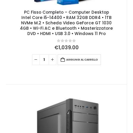
PC Fisso Completo – Computer Desktop
Intel Core i5-14400 • RAM 32GB DDR4 • 1TB
NVMe M.2 • Scheda Video GeForce GT 1030
4GB • Wi-Fi AC e Bluetooth • Masterizzatore
DVD • HDMI • USB 3.0 • Windows 11 Pro
0
Su 5
€
1,039.00
AGGIUNGI AL CARRELLO