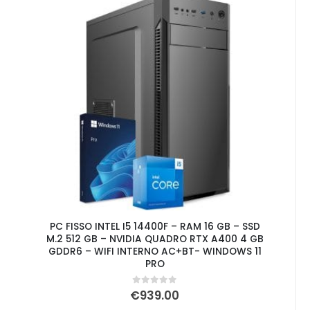
PC FISSO INTEL I5 14400F – RAM 16 GB – SSD
M.2 512 GB – NVIDIA QUADRO RTX A400 4 GB
GDDR6 – WIFI INTERNO AC+BT- WINDOWS 11
PRO
0
Su 5
€
939.00