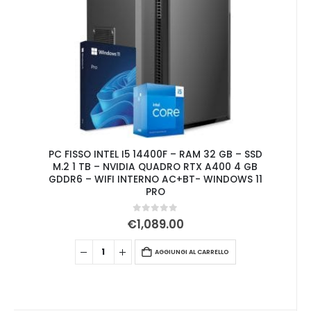
PC FISSO INTEL I5 14400F – RAM 32 GB – SSD
M.2 1 TB – NVIDIA QUADRO RTX A400 4 GB
GDDR6 – WIFI INTERNO AC+BT- WINDOWS 11
PRO
0
Su 5
€
1,089.00
AGGIUNGI AL CARRELLO