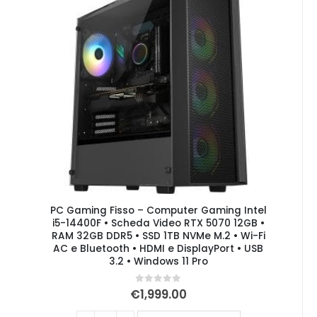
PC Gaming Fisso – Computer Gaming Intel
i5-14400F • Scheda Video RTX 5070 12GB •
RAM 32GB DDR5 • SSD 1TB NVMe M.2 • Wi-Fi
AC e Bluetooth • HDMI e DisplayPort • USB
3.2 • Windows 11 Pro
0
Su 5
€
1,999.00