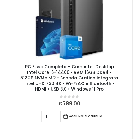
PC Fisso Completo – Computer Desktop
Intel Core i5-14400 • RAM 16GB DDR4 •
512GB NVMe M.2 • Scheda Grafica integrata
Intel UHD 730 4K • Wi-Fi AC e Bluetooth •
HDMI • USB 3.0 • Windows 11 Pro
0
Su 5
€
789.00
AGGIUNGI AL CARRELLO