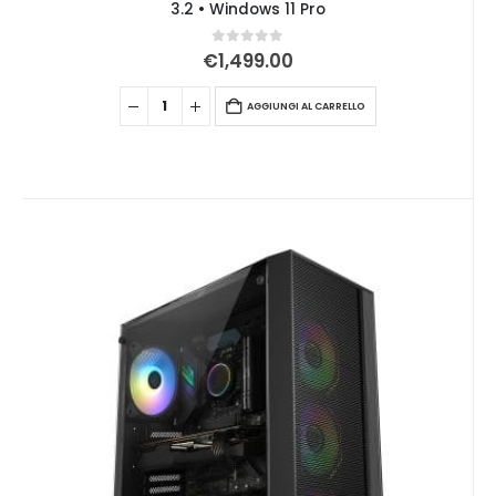
3.2 • Windows 11 Pro
0
Su 5
€
1,499.00
AGGIUNGI AL CARRELLO