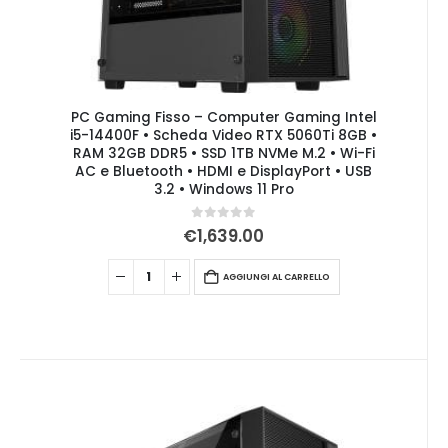
PC Gaming Fisso – Computer Gaming Intel
i5-14400F • Scheda Video RTX 5060Ti 8GB •
RAM 32GB DDR5 • SSD 1TB NVMe M.2 • Wi-Fi
AC e Bluetooth • HDMI e DisplayPort • USB
3.2 • Windows 11 Pro
0
Su 5
€
1,639.00
AGGIUNGI AL CARRELLO