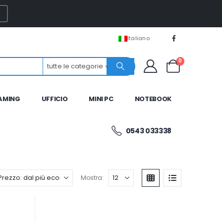
Italiano
0
tutte le categorie
AMING
UFFICIO
MINI PC
NOTEBOOK
0543 033338
Mostra: