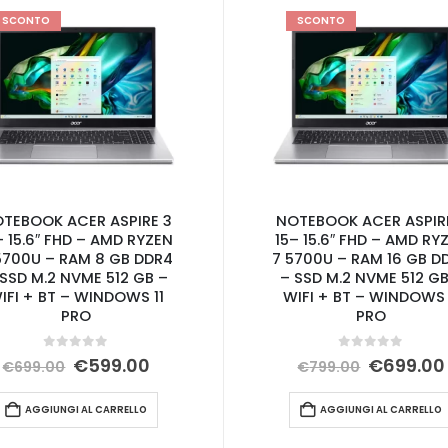
SCONTO
SCONTO
TEBOOK ACER ASPIRE 3
NOTEBOOK ACER ASPIR
– 15.6″ FHD – AMD RYZEN
15– 15.6″ FHD – AMD RY
5700U – RAM 8 GB DDR4
7 5700U – RAM 16 GB D
 SSD M.2 NVME 512 GB –
– SSD M.2 NVME 512 GB
IFI + BT – WINDOWS 11
WIFI + BT – WINDOWS 
PRO
PRO
0
Su 5
0
Su 5
Il
Il
Il
€
599.00
€
699.00
€
699.00
€
799.00
prezzo
prezzo
prezzo
originale
attuale
original
AGGIUNGI AL CARRELLO
AGGIUNGI AL CARRELLO
era:
è:
era:
€699.00.
€599.00.
€799.00.