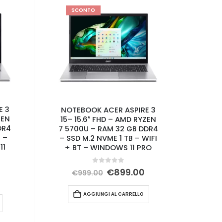
SCONTO
E 3
NOTEBOOK ACER ASPIRE 3
ZEN
15– 15.6″ FHD – AMD RYZEN
DR4
7 5700U – RAM 32 GB DDR4
 –
– SSD M.2 NVME 1 TB – WIFI
11
+ BT – WINDOWS 11 PRO
0
Su 5
Il
Il
€
899.00
€
999.00
Il
prezzo
prezzo
prezzo
originale
attuale
AGGIUNGI AL CARRELLO
e
attuale
era:
è:
è:
€999.00.
€899.00.
€699.00.