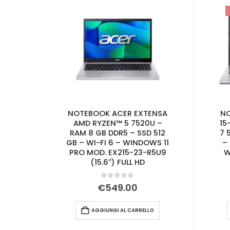
NOTEBOOK ACER EXTENSA
NO
AMD RYZEN™ 5 7520U –
15
RAM 8 GB DDR5 – SSD 512
7 
GB – WI-FI 6 – WINDOWS 11
–
PRO MOD. EX215-23-R5U9
W
(15.6″) FULL HD
0
Su 5
€
549.00
AGGIUNGI AL CARRELLO