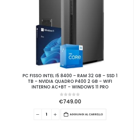
PC FISSO INTEL I5 8400 – RAM 32 GB – SSD 1
TB – NVIDIA QUADRO P400 2 GB – WIFI
INTERNO AC+BT – WINDOWS 11 PRO
0
Su 5
€
749.00
AGGIUNGI AL CARRELLO