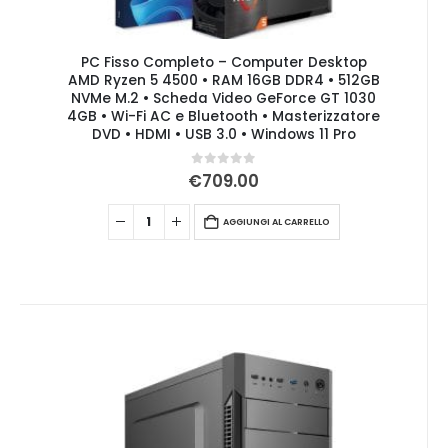
PC Fisso Completo – Computer Desktop
AMD Ryzen 5 4500 • RAM 16GB DDR4 • 512GB
NVMe M.2 • Scheda Video GeForce GT 1030
4GB • Wi-Fi AC e Bluetooth • Masterizzatore
DVD • HDMI • USB 3.0 • Windows 11 Pro
0
Su 5
€
709.00
AGGIUNGI AL CARRELLO