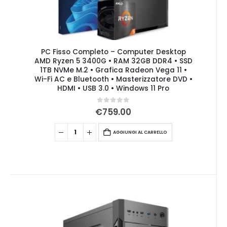
PC Fisso Completo – Computer Desktop
AMD Ryzen 5 3400G • RAM 32GB DDR4 • SSD
1TB NVMe M.2 • Grafica Radeon Vega 11 •
Wi-Fi AC e Bluetooth • Masterizzatore DVD •
HDMI • USB 3.0 • Windows 11 Pro
0
Su 5
€
759.00
AGGIUNGI AL CARRELLO