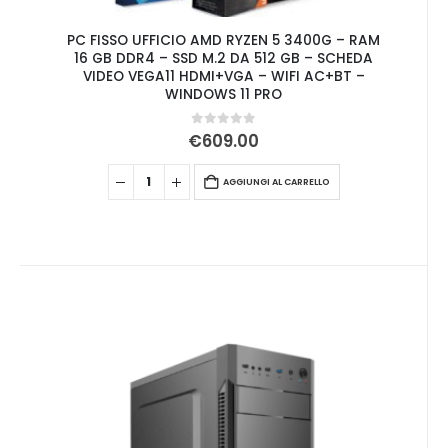
PC FISSO UFFICIO AMD RYZEN 5 3400G – RAM
16 GB DDR4 – SSD M.2 DA 512 GB – SCHEDA
VIDEO VEGA11 HDMI+VGA – WIFI AC+BT –
WINDOWS 11 PRO
0
Su 5
€
609.00
AGGIUNGI AL CARRELLO