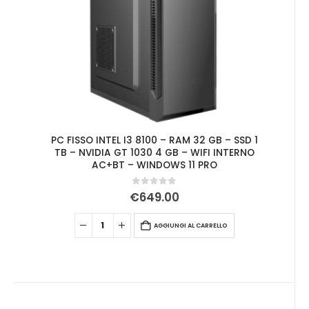
PC FISSO INTEL I3 8100 – RAM 32 GB – SSD 1
TB – NVIDIA GT 1030 4 GB – WIFI INTERNO
AC+BT – WINDOWS 11 PRO
0
Su 5
€
649.00
AGGIUNGI AL CARRELLO