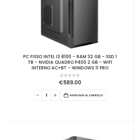
PC FISSO INTEL I3 8100 – RAM 32 GB – SSD 1
TB – NVIDIA QUADRO P400 2 GB – WIFI
INTERNO AC+BT – WINDOWS 11 PRO
0
Su 5
€
589.00
AGGIUNGI AL CARRELLO