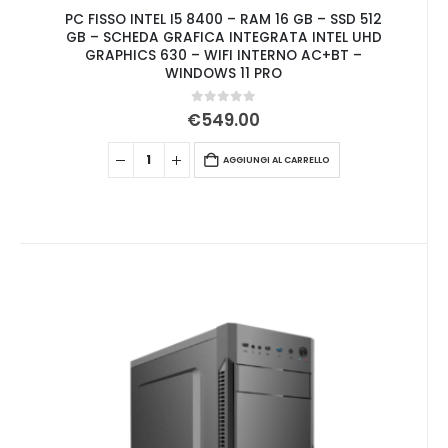
PC FISSO INTEL I5 8400 – RAM 16 GB – SSD 512
GB – SCHEDA GRAFICA INTEGRATA INTEL UHD
GRAPHICS 630 – WIFI INTERNO AC+BT –
WINDOWS 11 PRO
0
Su 5
€
549.00
AGGIUNGI AL CARRELLO