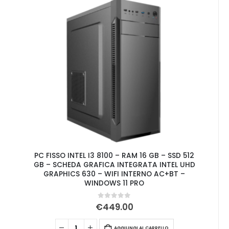
PC FISSO INTEL I3 8100 – RAM 16 GB – SSD 512
GB – SCHEDA GRAFICA INTEGRATA INTEL UHD
GRAPHICS 630 – WIFI INTERNO AC+BT –
WINDOWS 11 PRO
0
Su 5
€
449.00
AGGIUNGI AL CARRELLO