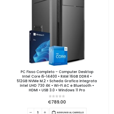
PC Fisso Completo – Computer Desktop
Intel Core i5-14400 • RAM 16GB DDR4 •
512GB NVMe M.2 • Scheda Grafica integrata
Intel UHD 730 4K • Wi-Fi AC e Bluetooth •
HDMI • USB 3.0 • Windows 11 Pro
0
Su 5
€
789.00
AGGIUNGI AL CARRELLO