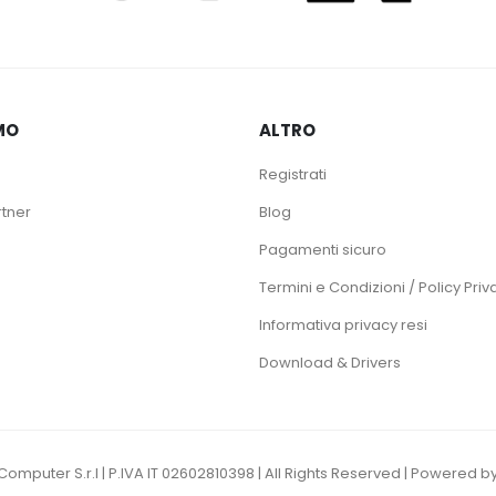
MO
ALTRO
Registrati
rtner
Blog
Pagamenti sicuro
Termini e Condizioni / Policy Priv
Informativa privacy resi
Download & Drivers
omputer S.r.l | P.IVA IT 02602810398 | All Rights Reserved | Powere