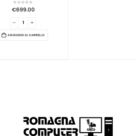
0
Su 5
€
699.00
AGGIUNGI AL CARRELLO