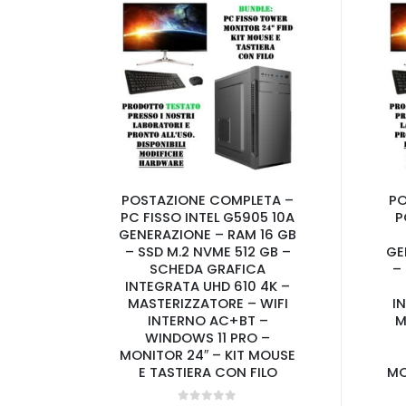
POSTAZIONE COMPLETA –
PO
PC FISSO INTEL G5905 10A
P
GENERAZIONE – RAM 16 GB
– SSD M.2 NVME 512 GB –
GE
SCHEDA GRAFICA
–
INTEGRATA UHD 610 4K –
MASTERIZZATORE – WIFI
I
INTERNO AC+BT –
M
WINDOWS 11 PRO –
MONITOR 24″ – KIT MOUSE
E TASTIERA CON FILO
MO