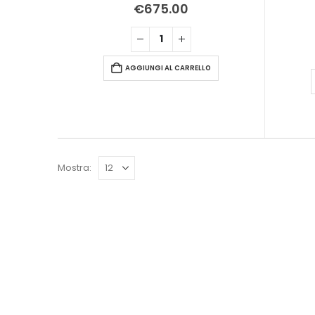
0
Su 5
€
675.00
AGGIUNGI AL CARRELLO
Mostra: