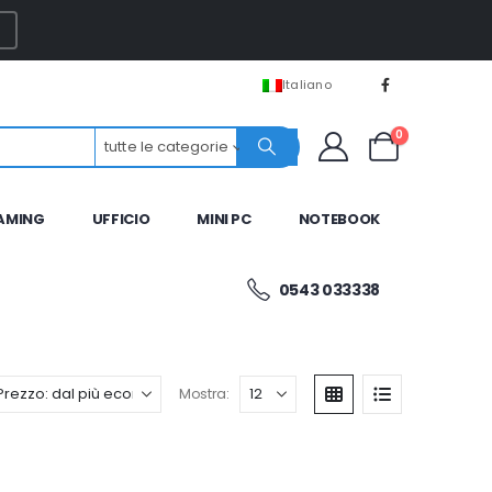
Italiano
0
tutte le categorie
AMING
UFFICIO
MINI PC
NOTEBOOK
0543 033338
Mostra: