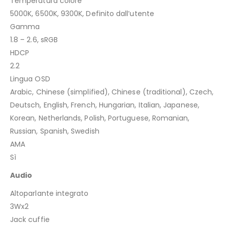
Temperatura colore
5000K, 6500K, 9300K, Definito dall’utente
Gamma
1.8 – 2.6, sRGB
HDCP
2.2
Lingua OSD
Arabic, Chinese (simplified), Chinese (traditional), Czech,
Deutsch, English, French, Hungarian, Italian, Japanese,
Korean, Netherlands, Polish, Portuguese, Romanian,
Russian, Spanish, Swedish
AMA
Sì
Audio
Altoparlante integrato
3Wx2
Jack cuffie