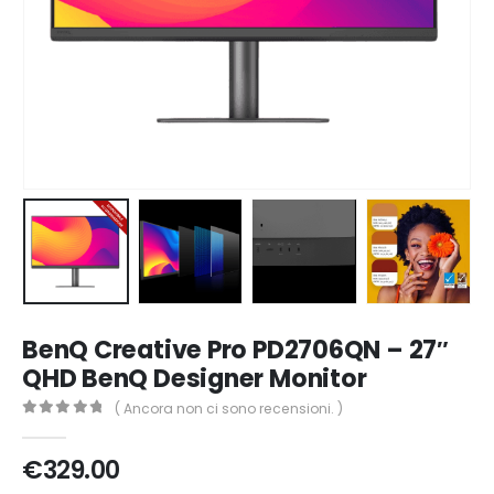
BenQ Creative Pro PD2706QN – 27″
QHD BenQ Designer Monitor
( Ancora non ci sono recensioni. )
0
Di 5
€
329.00