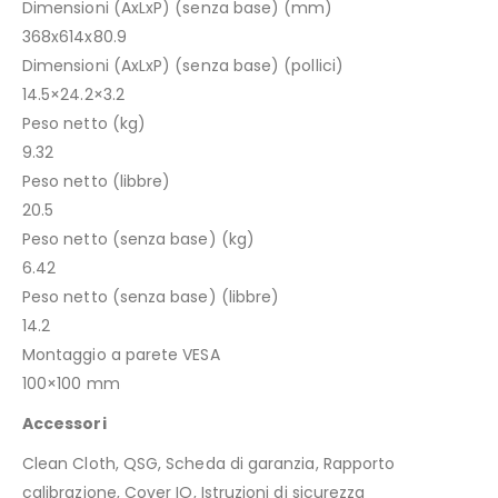
Dimensioni (AxLxP) (senza base) (mm)
368x614x80.9
Dimensioni (AxLxP) (senza base) (pollici)
14.5×24.2×3.2
Peso netto (kg)
9.32
Peso netto (libbre)
20.5
Peso netto (senza base) (kg)
6.42
Peso netto (senza base) (libbre)
14.2
Montaggio a parete VESA
100×100 mm
Accessori
Clean Cloth, QSG, Scheda di garanzia, Rapporto
calibrazione, Cover IO, Istruzioni di sicurezza