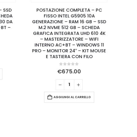
 – SSD
POSTAZIONE COMPLETA – PC
PC FI
SCHEDA
FISSO INTEL G5905 10A
RAM 3
30 DA
GENERAZIONE – RAM 16 GB – SSD
SCHE
+BT –
M.2 NVME 512 GB – SCHEDA
ARC
GRAFICA INTEGRATA UHD 610 4K
INTE
– MASTERIZZATORE – WIFI
INTERNO AC+BT – WINDOWS 11
PRO – MONITOR 24″ – KIT MOUSE
E TASTIERA CON FILO
0
Su 5
€
675.00
AGGIUNGI AL CARRELLO