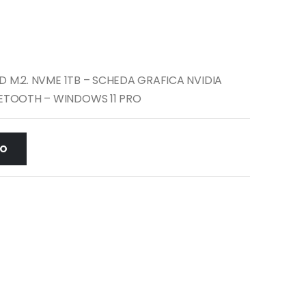
SSD M.2. NVME 1TB – SCHEDA GRAFICA NVIDIA
UETOOTH – WINDOWS 11 PRO
LO