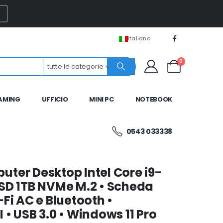
Italiano
0
tutte le categorie
AMING
UFFICIO
MINI PC
NOTEBOOK
0543 033338
ter Desktop Intel Core i9-
SSD 1TB NVMe M.2 • Scheda
Fi AC e Bluetooth •
 • USB 3.0 • Windows 11 Pro