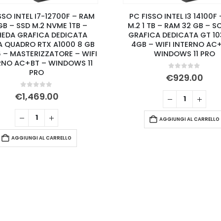
SSO INTEL I7-12700F – RAM
PC FISSO INTEL I3 14100F
GB – SSD M.2 NVME 1TB –
M.2 1 TB – RAM 32 GB – 
EDA GRAFICA DEDICATA
GRAFICA DEDICATA GT 10
A QUADRO RTX A1000 8 GB
4GB – WIFI INTERNO AC
 – MASTERIZZATORE – WIFI
WINDOWS 11 PRO
RNO AC+BT – WINDOWS 11
PRO
0
Su 5
€
929.00
0
Su 5
€
1,469.00
AGGIUNGI AL CARRELLO
AGGIUNGI AL CARRELLO