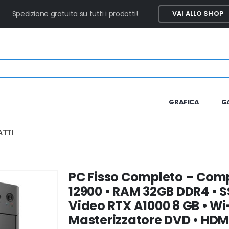
Spedizione gratuita su tutti i prodotti!
VAI ALLO SHOP
GRAFICA
G
TTI
PC Fisso Completo – Compu
12900 • RAM 32GB DDR4 • 
Video RTX A1000 8 GB • Wi-
Masterizzatore DVD • HDMI