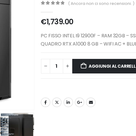
( Ancora non ci sono recensioni. )
0
Di 5
€
1,739.00
PC FISSO INTEL I9 12900F – RAM 32GB – 
QUADRO RTX A1000 8 GB – WIFI AC + BL
AGGIUNGI AL CARREL