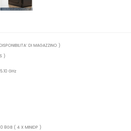
 DISPONIBILITA’ DI MAGAZZINO )
S )
5.10 GHz
 8GB ( 4 X MINIDP )