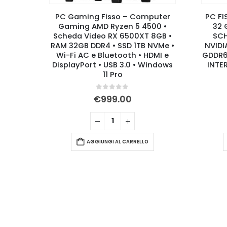
SSD M.2
PC Gaming Fisso – Computer
PC FI
HEDA
Gaming AMD Ryzen 5 4500 •
32 
L UHD
Scheda Video RX 6500XT 8GB •
SCH
– WIFI
RAM 32GB DDR4 • SSD 1TB NVMe •
NVIDI
WS 11
Wi-Fi AC e Bluetooth • HDMI e
GDDR6
DisplayPort • USB 3.0 • Windows
INTE
11 Pro
0
Su 5
€
999.00
AGGIUNGI AL CARRELLO