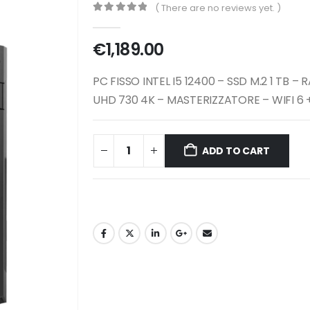
( There are no reviews yet. )
0
out of 5
€
1,189.00
PC FISSO INTEL I5 12400 – SSD M.2 1 TB
UHD 730 4K – MASTERIZZATORE – WIFI 6
ADD TO CART