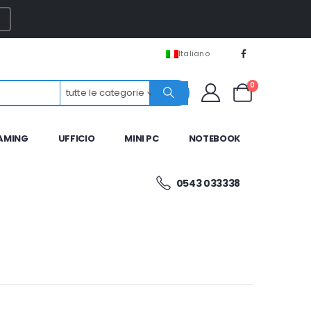
Italiano
0
tutte le categorie
AMING
UFFICIO
MINI PC
NOTEBOOK
0543 033338