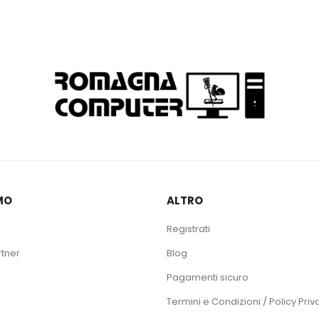
MO
ALTRO
Registrati
rtner
Blog
Pagamenti sicuro
Termini e Condizioni / Policy Priv