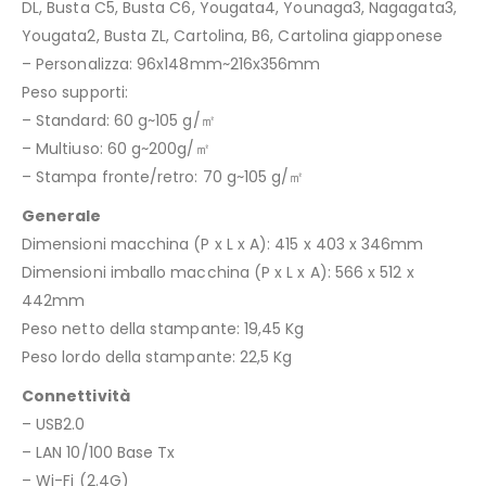
DL, Busta C5, Busta C6, Yougata4, Younaga3, Nagagata3,
Yougata2, Busta ZL, Cartolina, B6, Cartolina giapponese
– Personalizza: 96x148mm~216x356mm
Peso supporti:
– Standard: 60 g~105 g/㎡
– Multiuso: 60 g~200g/㎡
– Stampa fronte/retro: 70 g~105 g/㎡
Generale
Dimensioni macchina (P x L x A): 415 x 403 x 346mm
Dimensioni imballo macchina (P x L x A): 566 x 512 x
442mm
Peso netto della stampante: 19,45 Kg
Peso lordo della stampante: 22,5 Kg
Connettività
– USB2.0
– LAN 10/100 Base Tx
– Wi-Fi (2.4G)