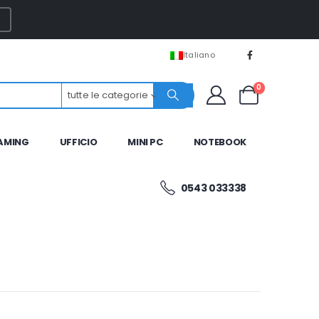
Italiano
0
tutte le categorie
AMING
UFFICIO
MINI PC
NOTEBOOK
0543 033338