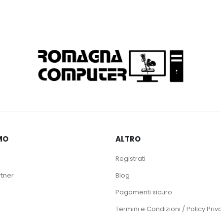
MO
ALTRO
Registrati
rtner
Blog
Pagamenti sicuro
Termini e Condizioni / Policy Priv