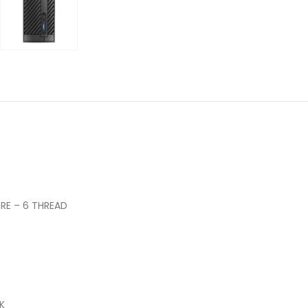
ORE – 6 THREAD
K