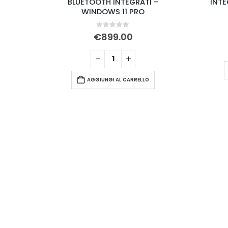
ATI –
BLUETOOTH INTEGRATI –
INTE
WINDOWS 11 PRO
0
Su 5
€
899.00
AGGIUNGI AL CARRELLO