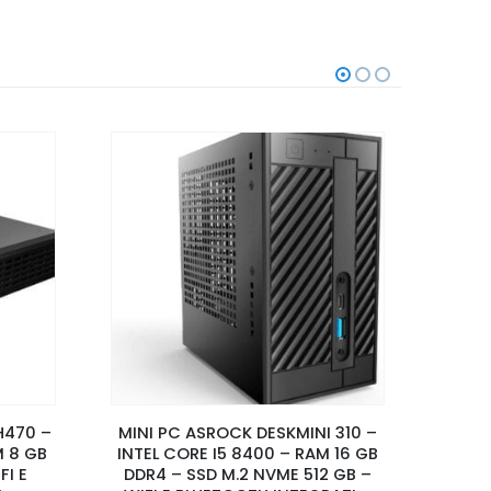
SC
H470 –
MINI PC ASROCK DESKMINI 310 –
MINI 
M 8 GB
INTEL CORE I5 8400 – RAM 16 GB
DDR4
FI E
DDR4 – SSD M.2 NVME 512 GB –
WI