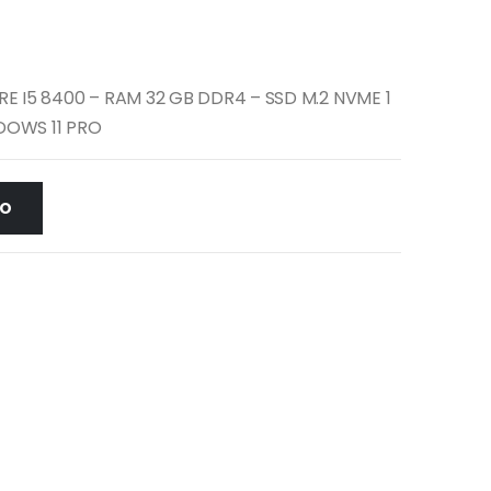
RE I5 8400 – RAM 32 GB DDR4 – SSD M.2 NVME 1
DOWS 11 PRO
LO