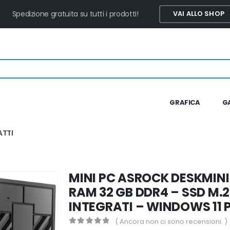
Spedizione gratuita su tutti i prodotti!
VAI ALLO SHOP
GRAFICA
G
TTI
MINI PC ASROCK DESKMINI 3
RAM 32 GB DDR4 – SSD M.2
INTEGRATI – WINDOWS 11 
( Ancora non ci sono recensioni. )