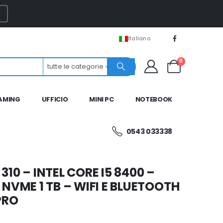
Italiano
0
tutte le categorie
AMING
UFFICIO
MINI PC
NOTEBOOK
0543 033338
10 – INTEL CORE I5 8400 –
 NVME 1 TB – WIFI E BLUETOOTH
PRO