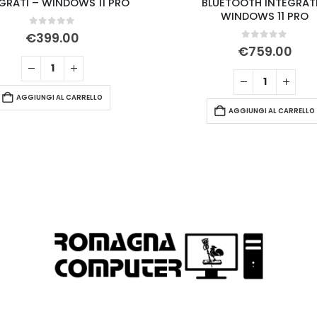
GRATI – WINDOWS 11 PRO
BLUETOOTH INTEGRATI
WINDOWS 11 PRO
0
Su 5
€
399.00
0
Su 5
€
759.00
AGGIUNGI AL CARRELLO
AGGIUNGI AL CARRELLO