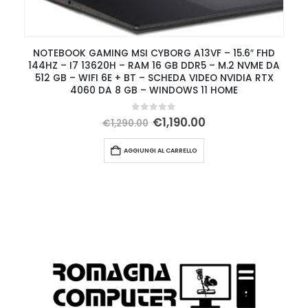
NOTEBOOK GAMING MSI CYBORG A13VF – 15.6″ FHD
144HZ – I7 13620H – RAM 16 GB DDR5 – M.2 NVME DA
512 GB – WIFI 6E + BT – SCHEDA VIDEO NVIDIA RTX
4060 DA 8 GB – WINDOWS 11 HOME
Il
Il
0
Su 5
€
1,190.00
€
1,290.00
prezzo
prezzo
originale
attuale
AGGIUNGI AL CARRELLO
era:
è:
€1,290.00.
€1,190.00.