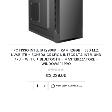
PC FISSO INTEL I9 12900K – RAM 128GB – SSD M.2.
NVME 1TB – SCHEDA GRAFICA INTEGRATA INTEL UHD
770 – WIFI 6 + BLUETOOTH – MASTERIZZATORE –
WINDOWS 11 PRO
0
Su 5
€
2,229.00
AGGIUNGI AL CARRELLO