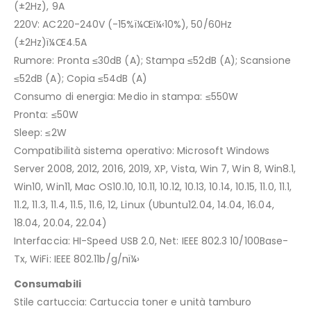
(±2Hz), 9A
220V: AC220-240V (-15%ï¼Œï¼‹10%), 50/60Hz
(±2Hz)ï¼Œ4.5A
Rumore: Pronta ≤30dB (A); Stampa ≤52dB (A); Scansione
≤52dB (A); Copia ≤54dB (A)
Consumo di energia: Medio in stampa: ≤550W
Pronta: ≤50W
Sleep: ≤2W
Compatibilità sistema operativo: Microsoft Windows
Server 2008, 2012, 2016, 2019, XP, Vista, Win 7, Win 8, Win8.1,
Win10, Win11, Mac OS10.10, 10.11, 10.12, 10.13, 10.14, 10.15, 11.0, 11.1,
11.2, 11.3, 11.4, 11.5, 11.6, 12, Linux (Ubuntu12.04, 14.04, 16.04,
18.04, 20.04, 22.04)
Interfaccia: HI-Speed USB 2.0, Net: IEEE 802.3 10/100Base-
Tx, WiFi: IEEE 802.11b/g/nï¼›
Consumabili
Stile cartuccia: Cartuccia toner e unità tamburo