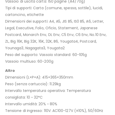
Vassoio di uscita carta: 150 pagine (A4/70g)
Tipi di supporti: Carta (comune, spessa, sottile), lucidi,
cartoncino, etichette
Dimensioni dei supporti: A4, A5, JIS B5, IS0 B5, A6, Letter,
Legal, Executive, Folio, Oficio, Statement, Japanese
Postcard, Monarch Env, DL Env, C5 Env, C6 Env, No.10 Env,
ZL, Big 16K, Big 32K, 16K, 32K, B6, Yougata4, Postcard,
Younaga3, Nagagata3, Yougata2
Peso del supporto: Vassoio standard: 60-105g
Vassoio multiuso: 60-200g
Altro
Dimensioni (L×P×A): 415×365×350mm
Peso (senza cartuccia): 11.29kg
Intervallo temperatura operativa: Temperatura
consigliata: 10 ~ 32°C
Intervallo umidità: 20% ~ 80%
Tensione di ingresso: 110V: AC100-127V (±10%), 50/60Hz