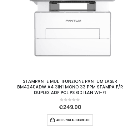
STAMPANTE MULTIFUNZIONE PANTUM LASER
BM4240ADW A4 3IN1 MONO 33 PPM STAMPA F/R
DUPLEX ADF PCL PS GDI LAN WI-FI
0
Su 5
€
249.00
AGGIUNGI AL CARRELLO