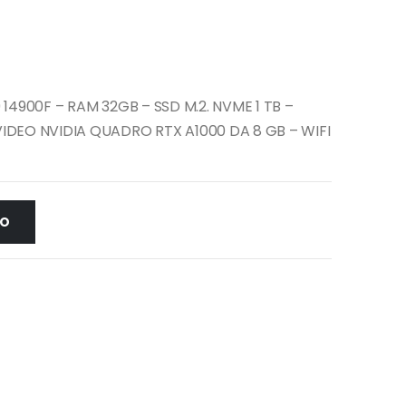
4900F – RAM 32GB – SSD M.2. NVME 1 TB –
DEO NVIDIA QUADRO RTX A1000 DA 8 GB – WIFI
LO