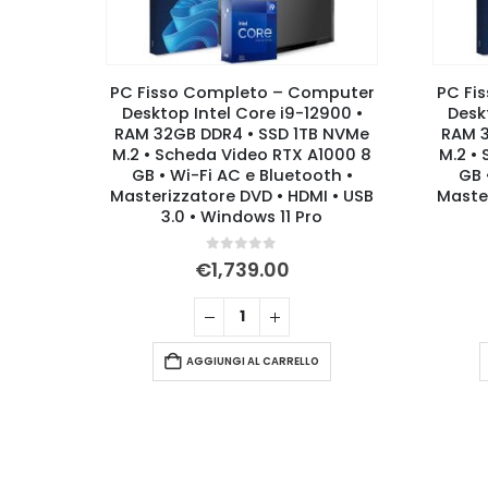
mputer
PC Fisso Completo – Computer
PC Fi
900 •
Desktop Intel Core i9-14900 •
Desk
 NVMe
RAM 32GB DDR4 • SSD 1TB NVMe
RAM 16
1000 8
M.2 • Scheda Video RTX A1000 8
• Sch
th •
GB • Wi-Fi AC e Bluetooth •
W
 • USB
Masterizzatore DVD • HDMI • USB
Master
3.0 • Windows 11 Pro
0
Su 5
€
1,739.00
AGGIUNGI AL CARRELLO