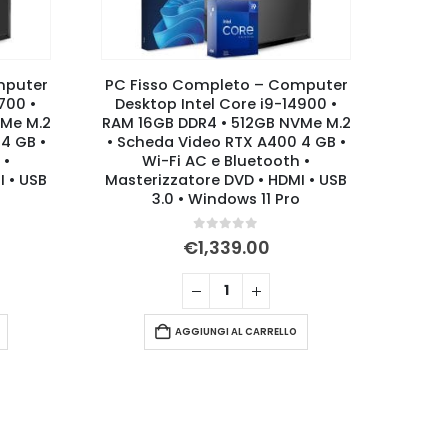
mputer
PC Fisso Completo – Computer
PC G
900 •
Desktop Intel Core i9-14900 •
Ga
VMe M.2
RAM 32GB DDR4 • 1TB NVMe M.2 •
Sche
4 GB •
Scheda Video RTX A400 4 GB •
RAM 3
 •
Wi-Fi AC e Bluetooth •
Wi-F
I • USB
Masterizzatore DVD • HDMI • USB
Displ
3.0 • Windows 11 Pro
0
Su 5
€
1,489.00
AGGIUNGI AL CARRELLO