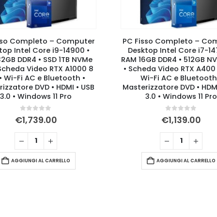
sso Completo – Computer
PC Fisso Completo – Co
top Intel Core i7-14700 •
Desktop Intel Core i9-14
GB DDR4 • 512GB NVMe M.2
RAM 16GB DDR4 • 512GB N
eda Video RTX A400 4 GB •
• Scheda Video RTX A400 
i-Fi AC e Bluetooth •
Wi-Fi AC e Bluetooth
izzatore DVD • HDMI • USB
Masterizzatore DVD • HDM
3.0 • Windows 11 Pro
3.0 • Windows 11 Pro
0
Su 5
0
Su 5
€
1,139.00
€
1,339.00
AGGIUNGI AL CARRELLO
AGGIUNGI AL CARRELLO