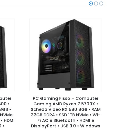
puter
PC Gaming Fisso – Computer
PC G
00 •
Gaming AMD Ryzen 7 5700X •
Ga
8GB •
Scheda Video RX 580 8GB • RAM
Sche
B NVMe
32GB DDR4 • SSD 1TB NVMe • Wi-
RAM 3
 • HDMI
Fi AC e Bluetooth • HDMI e
Wi-F
0 •
DisplayPort • USB 3.0 • Windows
Displ