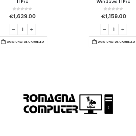
11 Pro
Windows 11 Pro
0
Su 5
0
Su 5
€
1,639.00
€
1,159.00
AGGIUNGI AL CARRELLO
AGGIUNGI AL CARRELLO