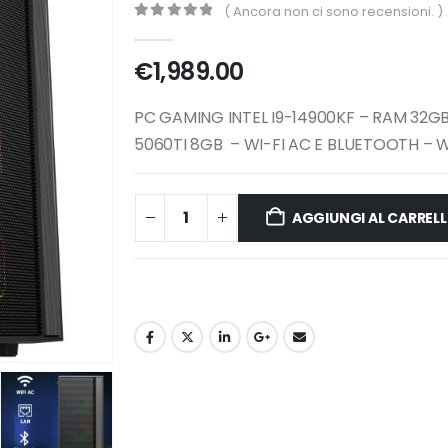
( Ancora non ci sono recensioni. )
0
Di 5
€
1,989.00
PC GAMING INTEL I9-14900KF – RAM 32GB
5060TI 8GB – WI-FI AC E BLUETOOTH – 
AGGIUNGI AL CARREL