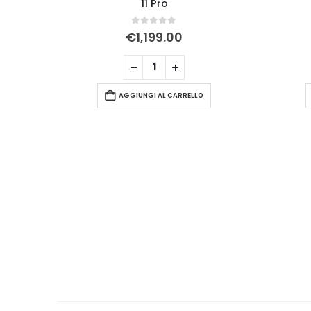
11 Pro
0
Su 5
€
1,199.00
AGGIUNGI AL CARRELLO