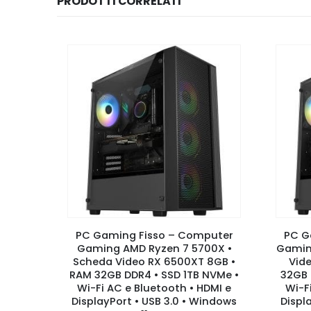
PRODOTTI CORRELATI
puter
PC Gaming Fisso – Computer
PC G
00 •
Gaming AMD Ryzen 7 5700X •
Gaming
8GB •
Scheda Video RX 6500XT 8GB •
Vid
NVMe •
RAM 32GB DDR4 • SSD 1TB NVMe •
32GB 
DMI e
Wi-Fi AC e Bluetooth • HDMI e
Wi-F
indows
DisplayPort • USB 3.0 • Windows
Displ