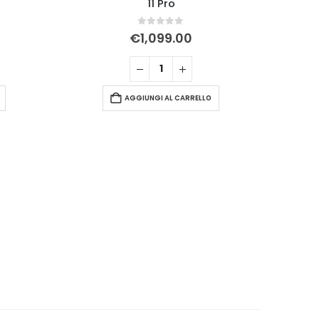
11 Pro
0
Su 5
€
1,099.00
AGGIUNGI AL CARRELLO