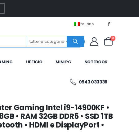
Italiano
0
tutte le categorie
AMING
UFFICIO
MINI PC
NOTEBOOK
0543 033338
er Gaming Intel i9-14900KF •
8GB • RAM 32GB DDR5 • SSD 1TB
tooth • HDMI e DisplayPort •