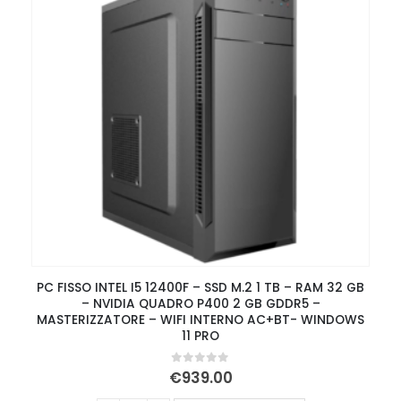
PC FISSO INTEL I5 12400F – SSD M.2 1 TB – RAM 32 GB
– NVIDIA QUADRO P400 2 GB GDDR5 –
MASTERIZZATORE – WIFI INTERNO AC+BT- WINDOWS
11 PRO
0
Su 5
€
939.00