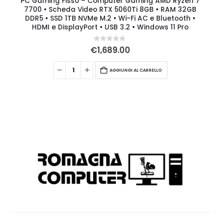
PC Gaming Fisso – Computer Gaming AMD Ryzen 7
7700 • Scheda Video RTX 5060Ti 8GB • RAM 32GB
DDR5 • SSD 1TB NVMe M.2 • Wi-Fi AC e Bluetooth •
HDMI e DisplayPort • USB 3.2 • Windows 11 Pro
0
Su 5
€
1,689.00
AGGIUNGI AL CARRELLO