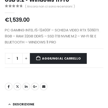
( Ancora non ci sono recensioni. )
0
Di 5
€
1,539.00
PC GAMING INTEL I5-12400F – SCHEDA VIDEO RTX 5060TI
8GB – RAM 32GB DDR5 – SSD 1TB NVME M.2 – WI-FI 6E E
BLUETOOTH – WINDOWS 11 PRO
AGGIUNGI AL CARRELLO
DESCRIZIONE