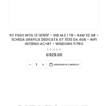
PC FISSO INTEL I3 14100F – SSD M.2 1 TB – RAM 32 GB –
SCHEDA GRAFICA DEDICATA GT 1030 DA 4GB – WIFI
INTERNO AC+BT – WINDOWS 11 PRO
0
Su 5
€
929.00
AGGIUNGI AL CARRELLO